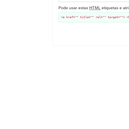
Pode usar estas
HTML
etiquetas e atr
<a href="" title="" rel="" target=""> <