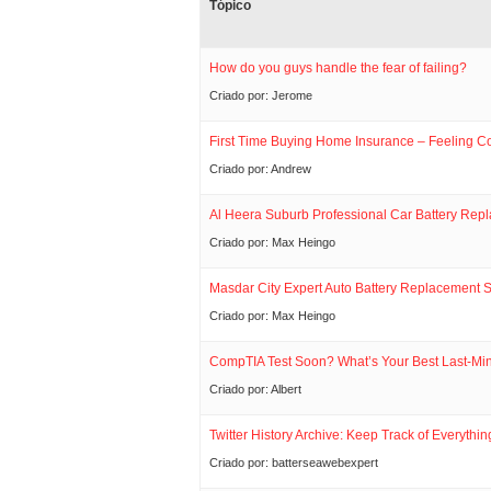
Tópico
How do you guys handle the fear of failing?
Criado por:
Jerome
First Time Buying Home Insurance – Feeling C
Criado por:
Andrew
Al Heera Suburb Professional Car Battery Rep
Criado por:
Max Heingo
Masdar City Expert Auto Battery Replacement S
Criado por:
Max Heingo
CompTIA Test Soon? What’s Your Best Last-Min
Criado por:
Albert
Twitter History Archive: Keep Track of Everythin
Criado por:
batterseawebexpert