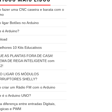
 fazer uma CNC caseira e barata com o
ino
ligar Botões no Arduino
e é Arduino?
load
lhores 10 Kits Educativos
E AS PLANTAS FORA DE CASA!
EMA DE REGA INTELIGENTE com
2!
O LIGAR OS MÓDULOS
ERRUPTORES SHELLY?
 criar um Rádio FM com o Arduino
e é o Arduino UNO?
a diferença entre entradas Digitais,
ógicas e PWM