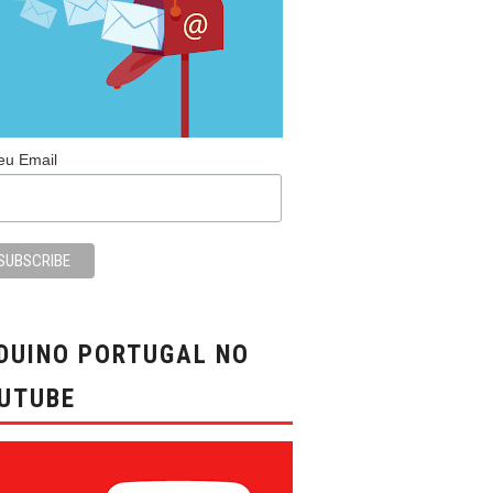
te=""> <ins datetime="" cite=""> <ul> <ol start=""> <li> <img src="" borde
eu Email
DUINO PORTUGAL NO
UTUBE