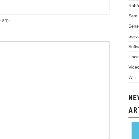
Robó
Sem 
 80):
Sens
Serv
Soft
Unca
Vide
Wifi
NE
AR