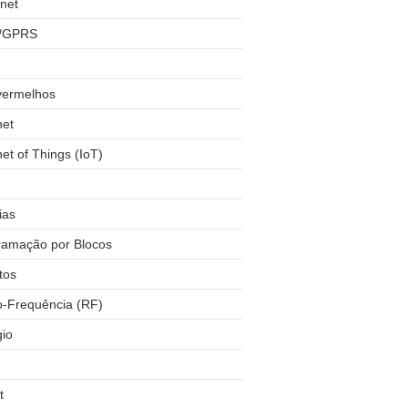
net
/GPRS
vermelhos
net
net of Things (IoT)
ias
ramação por Blocos
tos
o-Frequência (RF)
gio
t