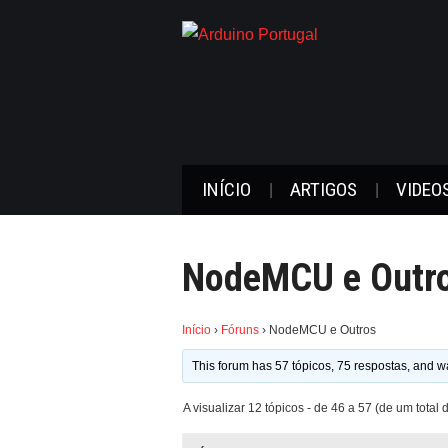
INÍCIO
ARTIGOS
VIDEO
NodeMCU e Outr
Início
›
Fóruns
›
NodeMCU e Outros
This forum has 57 tópicos, 75 respostas, and 
A visualizar 12 tópicos - de 46 a 57 (de um total 