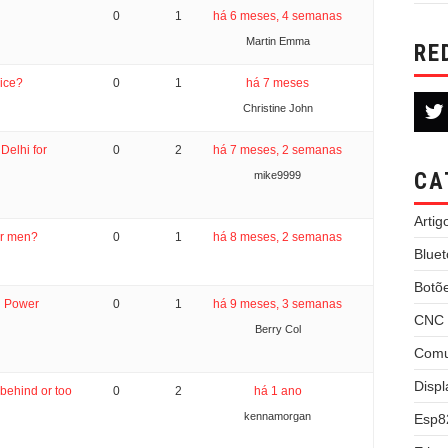
0
1
há 6 meses, 4 semanas
Martin Emma
RE
ice?
0
1
há 7 meses
Christine John
Delhi for
0
2
há 7 meses, 2 semanas
CA
mike9999
Artig
for men?
0
1
há 8 meses, 2 semanas
Bluet
Botõ
d Power
0
1
há 9 meses, 3 semanas
CNC 
Berry Col
Comu
Displ
 behind or too
0
2
há 1 ano
kennamorgan
Esp8