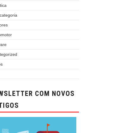
tica
categoria
ores
omotor
ware
tegorized
os
WSLETTER COM NOVOS
TIGOS