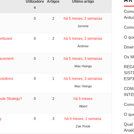
Utilizadore
Artigos
Último artigo
s
Como
Ardu
0
2
há 5 meses, 2 semanas
Jerome
Como 
O qu
onfused
0
2
há 5 meses, 2 semanas
Andrew
Down
Os Me
lacement
0
1
há 5 meses, 3 semanas
Max Heingo
REGU
SIST
ESP3
olutions
0
1
há 5 meses, 3 semanas
Max Heingo
COM
INT
ute Strategy?
0
2
há 6 meses
Como
Albert
O qu
g
0
3
há 6 meses, 1 semana
Qual 
Zak Poole
Anal