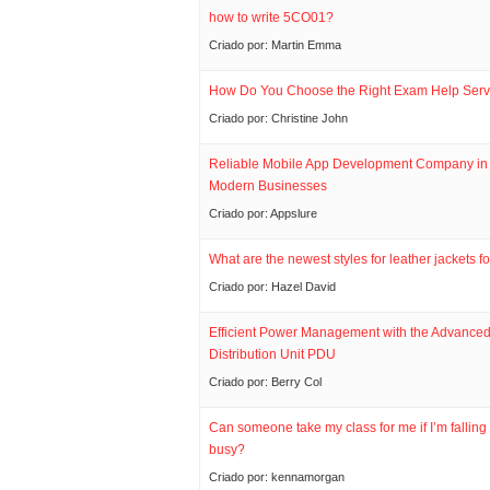
how to write 5CO01?
Criado por:
Martin Emma
How Do You Choose the Right Exam Help Serv
Criado por:
Christine John
Reliable Mobile App Development Company in 
Modern Businesses
Criado por:
Appslure
What are the newest styles for leather jackets 
Criado por:
Hazel David
Efficient Power Management with the Advance
Distribution Unit PDU
Criado por:
Berry Col
Can someone take my class for me if I’m falling
busy?
Criado por:
kennamorgan