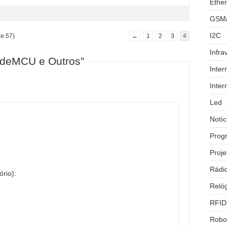
Ether
GSM
I2C
de 57)
←
1
2
3
4
Infra
odeMCU e Outros”
Inter
Inter
Led
Notíc
Prog
Proje
Rádi
ório):
Reló
RFID
Robo