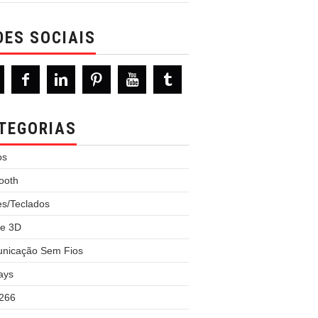
DES SOCIAIS
TEGORIAS
os
ooth
es/Teclados
e 3D
nicação Sem Fios
ays
266