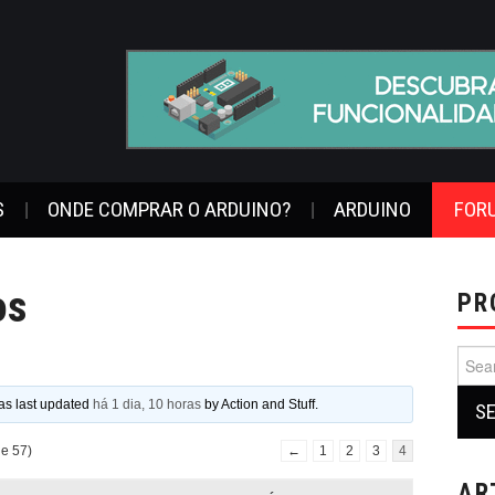
S
ONDE COMPRAR O ARDUINO?
ARDUINO
FOR
os
PR
Sear
for:
was last updated
há 1 dia, 10 horas
by
Action and Stuff
.
de 57)
←
1
2
3
4
AR