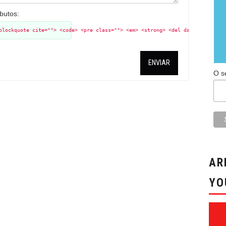
ibutos:
blockquote cite=""> <code> <pre class=""> <em> <strong> <del datetime="" ci
ENVIAR
O s
AR
YO