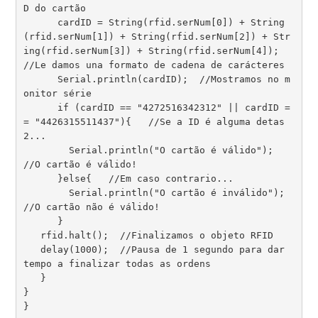
D do cartão

      cardID = String(rfid.serNum[0]) + String
(rfid.serNum[1]) + String(rfid.serNum[2]) + Str
ing(rfid.serNum[3]) + String(rfid.serNum[4]);  
//Le damos una formato de cadena de carácteres

      Serial.println(cardID);  //Mostramos no m
onitor série

      if (cardID == "4272516342312" || cardID =
= "4426315511437"){   //Se a ID é alguma detas 
2...

        Serial.println("O cartão é válido");  
//O cartão é válido!

      }else{   //Em caso contrario...

        Serial.println("O cartão é inválido"); 
//O cartão não é válido!

      }

   rfid.halt();  //Finalizamos o objeto RFID

   delay(1000);  //Pausa de 1 segundo para dar 
tempo a finalizar todas as ordens

   } 

}
