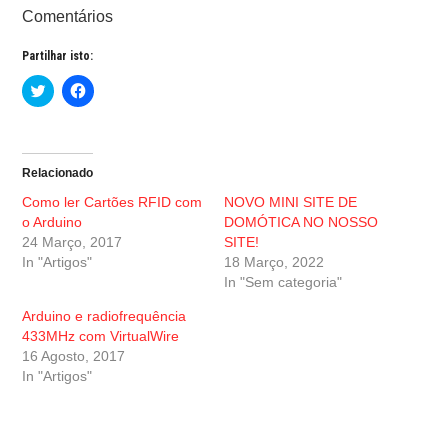
Comentários
Partilhar isto:
C
C
l
l
i
i
c
c
k
k
t
t
o
o
Relacionado
s
s
h
h
Como ler Cartões RFID com
NOVO MINI SITE DE
a
a
r
r
o Arduino
DOMÓTICA NO NOSSO
e
e
24 Março, 2017
SITE!
o
o
n
n
In "Artigos"
18 Março, 2022
T
F
w
a
In "Sem categoria"
i
c
t
e
Arduino e radiofrequência
t
b
e
o
433MHz com VirtualWire
r
o
16 Agosto, 2017
(
k
O
(
In "Artigos"
p
O
e
p
n
e
s
n
i
s