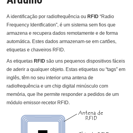
ONDE COMPRAR O
A identificação por radiofrequência ou
RFID
“Radio
ARDUINO?
Frequency Identfication”, é um sistema sem fios que
armazena e recupera dados remotamente e de forma
ARDUINO
automática. Estes dados armazenam-se em cartões,
etiquetas e chaveiros RFID.
FORUM
As etiquetas
RFID
são uns pequenos dispositivos fáceis
CONTACTOS
de aderir a qualquer objeto. Estas etiquetas ou “tags” em
inglês, têm no seu interior uma antena de
radiofrequência e um chip digital minúsculo com
memória, que lhe permite responder a pedidos de um
módulo emissor-recetor RFID.