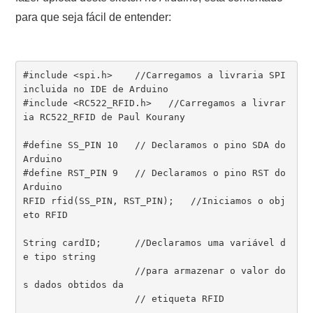
para que seja fácil de entender:
#include <spi.h>    //Carregamos a livraria SPI 
incluida no IDE de Arduino

#include <RC522_RFID.h>   //Carregamos a livrar
ia RC522_RFID de Paul Kourany

#define SS_PIN 10   // Declaramos o pino SDA do 
Arduino

#define RST_PIN 9   // Declaramos o pino RST do 
Arduino

RFID rfid(SS_PIN, RST_PIN);   //Iniciamos o obj
eto RFID

String cardID;      //Declaramos uma variável d
e tipo string 

                    //para armazenar o valor do
s dados obtidos da

                    // etiqueta RFID
