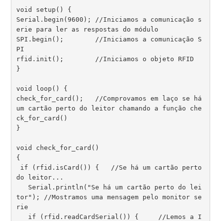
void setup() { 

Serial.begin(9600); //Iniciamos a comunicação s
erie para ler as respostas do módulo

SPI.begin();        //Iniciamos a comunicação S
PI

rfid.init();        //Iniciamos o objeto RFID

}

void loop() {

check_for_card();   //Comprovamos em laço se há 
um cartão perto do leitor chamando a função che
ck_for_card()

}

void check_for_card()

{

 if (rfid.isCard()) {   //Se há um cartão perto 
do leitor...

   Serial.println("Se há um cartão perto do lei
tor"); //Mostramos uma mensagem pelo monitor se
rie

   if (rfid.readCardSerial()) {     //Lemos a I