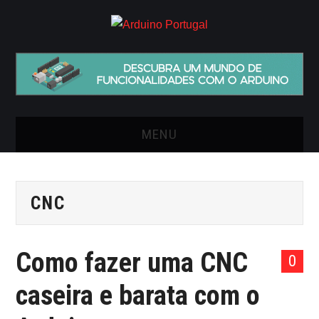
MENU
INÍCIO
CNC
ARTIGOS
VIDEOS
Como fazer uma CNC
0
ONDE COMPRAR O
caseira e barata com o
ARDUINO?