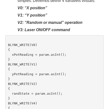
simples. Devemos definir 4 variáveis virtuais:
V0: “X position”
V1: “Y position”
V2: “Random or manual” operation
V3: Laser ON/OFF command
BLYNK_WRITE(V0) 

{

  xPotReading = param.asInt();

}

BLYNK_WRITE(V1) 

{

  yPotReading = param.asInt();

}

BLYNK_WRITE(V2) 

{

  randState = param.asInt();

}

BLYNK_WRITE(V4) 

{
