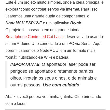
Este é um projeto muito simples, onde a ideia principal é
ONDE COMPRAR O
explorar como controlar servos via internet. Para isso,
usaremos uma grande dupla de componentes, o
ARDUINO?
NodeMCU ESP12-E
e um aplicativo
Blynk
.
ARDUINO
O projeto foi baseado em um grande tutorial:
Smartphone Controlled Cat Laser
, desenvolvido usando-
FORUM
se um Arduino Uno conectado a um PC via Serial. Aqui
porém, usaremos o NodeMCU, em um formato mais
CONTACTOS
“portátil” utilizando-se WiFi e bateria.
IMPORTANTE
: O apontador laser pode ser
perigoso se apontado diretamente para os
olhos. Proteja os seus olhos, o de animais e
outras pessoas.
Use com cuidado
.
Abaixo, você poderá ver minha gatinha Cleo brincando
com o laser: