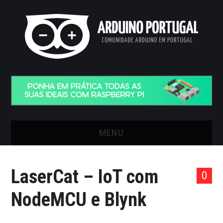
MENU
INÍCIO
LaserCat – IoT com
0
ARTIGOS
NodeMCU e Blynk
VIDEOS