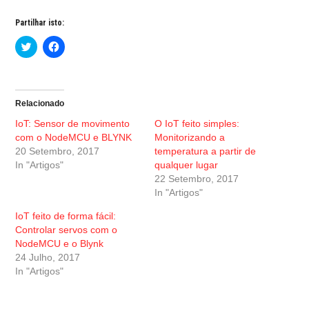
Partilhar isto:
C
C
l
l
i
i
c
c
k
k
t
t
o
o
Relacionado
s
s
h
h
IoT: Sensor de movimento
O IoT feito simples:
a
a
r
r
com o NodeMCU e BLYNK
Monitorizando a
e
e
20 Setembro, 2017
temperatura a partir de
o
o
n
n
In "Artigos"
qualquer lugar
T
F
w
a
22 Setembro, 2017
i
c
In "Artigos"
t
e
t
b
e
o
IoT feito de forma fácil:
r
o
Controlar servos com o
(
k
O
(
NodeMCU e o Blynk
p
O
24 Julho, 2017
e
p
n
e
In "Artigos"
s
n
i
s
n
i
n
n