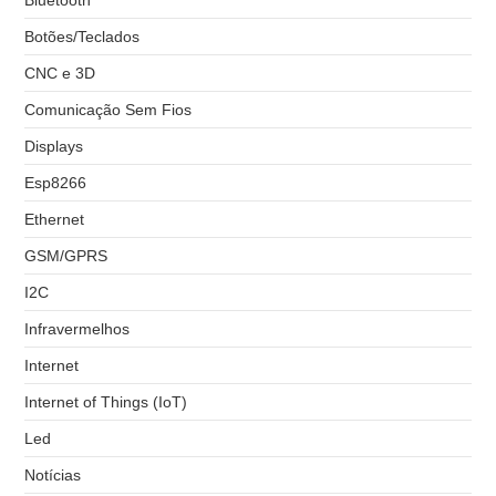
Bluetooth
Botões/Teclados
CNC e 3D
Comunicação Sem Fios
Displays
Esp8266
Ethernet
GSM/GPRS
I2C
Infravermelhos
Internet
Internet of Things (IoT)
Led
Notícias