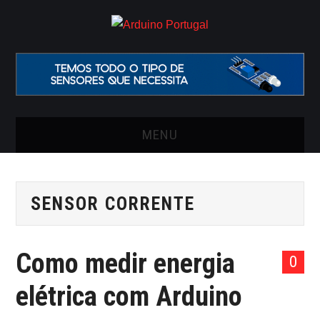
MENU
INÍCIO
SENSOR CORRENTE
ARTIGOS
VIDEOS
Como medir energia
0
ONDE COMPRAR O
elétrica com Arduino
ARDUINO?