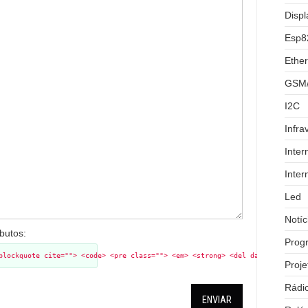
Displ
Esp8
Ether
GSM
I2C
Infra
Inter
Inter
Led
Notíc
ibutos:
Prog
blockquote cite=""> <code> <pre class=""> <em> <strong> <del datetime="" ci
Proje
Rádi
ENVIAR