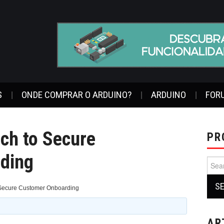
S
ONDE COMPRAR O ARDUINO?
ARDUINO
FOR
ch to Secure
PR
ding
Sear
for:
Secure Customer Onboarding
AR