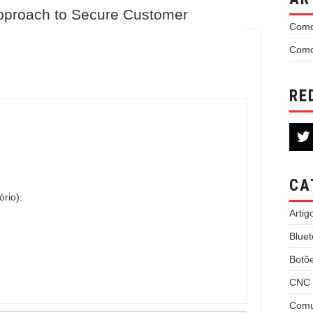
pproach to Secure Customer
Como
Como
RE
CA
ório):
Artig
Bluet
Botõ
CNC 
Comu