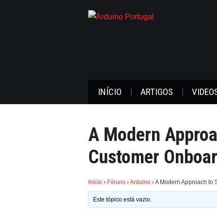
INÍCIO
ARTIGOS
VIDEO
A Modern Approa
Customer Onboar
Início
›
Fóruns
›
Arduino
›
A Modern Approach to 
Este tópico está vazio.