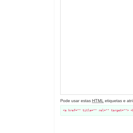
Pode usar estas
HTML
etiquetas e atr
<a href="" title="" rel="" target=""> <