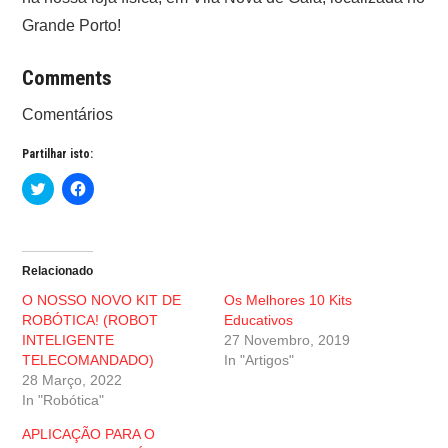
Grande Porto!
Comments
Comentários
Partilhar isto:
C
C
l
l
i
i
c
c
k
k
t
t
o
o
Relacionado
s
s
h
h
O NOSSO NOVO KIT DE
Os Melhores 10 Kits
a
a
r
r
ROBÓTICA! (ROBOT
Educativos
e
e
INTELIGENTE
27 Novembro, 2019
o
o
n
n
TELECOMANDADO)
In "Artigos"
T
F
28 Março, 2022
w
a
i
c
In "Robótica"
t
e
t
b
e
o
APLICAÇÃO PARA O
r
o