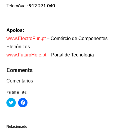
Telemóvel:
912 271 040
Apoios:
www.ElectroFun.pt
– Comércio de Componentes
Eletrónicos
www.FuturoHoje.pt
– Portal de Tecnologia
Comments
Comentários
Partilhar isto:
C
C
l
l
i
i
c
c
k
k
t
t
o
o
Relacionado
s
s