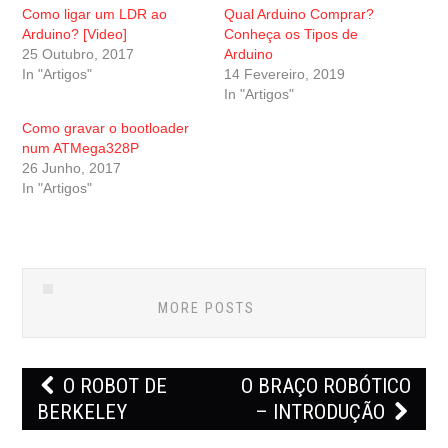
h
h
Como ligar um LDR ao
Qual Arduino Comprar?
a
a
r
r
Arduino? [Video]
Conheça os Tipos de
e
e
25 Outubro, 2017
Arduino
o
o
n
n
In "Artigos"
14 Fevereiro, 2019
T
F
w
a
In "Artigos"
i
c
t
e
Como gravar o bootloader
t
b
e
o
num ATMega328P
r
o
26 Junho, 2017
(
k
O
(
In "Artigos"
p
O
e
p
n
e
s
n
i
s
n
i
n
n
e
n
w
e
MORE POSTS
w
w
i
w
n
i
d
n
o
d
Post
w
o
O ROBOT DE
O BRAÇO ROBÓTICO
)
w
navigation
)
BERKELEY
– INTRODUÇÃO