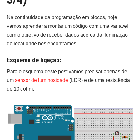
ONDE COMPRAR O
Na continuidade da programação em blocos, hoje
ARDUINO?
vamos aprender a montar um código com uma variável
com o objetivo de receber dados acerca da iluminação
ARDUINO
do local onde nos encontramos.
FORUM
Esquema de ligação:
CONTACTOS
Para o esquema deste post vamos precisar apenas de
um
sensor de luminosidade
(LDR) e de uma resistência
de 10k ohm: