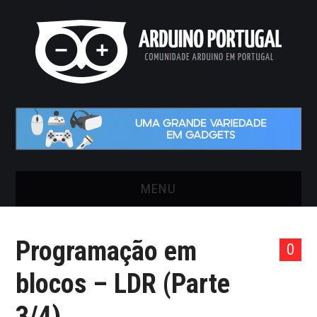
MENU
INÍCIO
Programação em
0
ARTIGOS
blocos – LDR (Parte
VIDEOS
3/4)