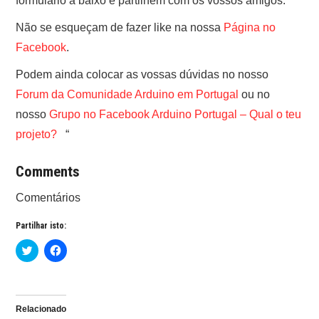
formulário a baixo e partilhem com os vossos amigos.
Não se esqueçam de fazer like na nossa
Página no
Facebook
.
Podem ainda colocar as vossas dúvidas no nosso
Forum da Comunidade Arduino em Portugal
ou no
nosso
Grupo no Facebook Arduino Portugal – Qual o teu
projeto?
“
Comments
Comentários
Partilhar isto:
C
C
l
l
i
i
c
c
k
k
t
t
o
o
Relacionado
s
s