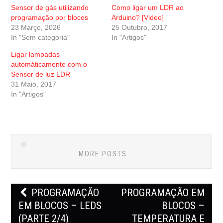
h
h
Sensor de gás utilizando
Como ligar um LDR ao
a
a
r
r
programação por blocos
Arduino? [Video]
e
e
23 Março, 2026
25 Outubro, 2017
o
o
n
n
In "Sem categoria"
In "Artigos"
T
F
w
a
i
c
Ligar lampadas
t
e
automáticamente com o
t
b
e
o
Sensor de luz LDR
r
o
31 Maio, 2017
(
k
O
(
In "Artigos"
p
O
e
p
n
e
s
n
i
s
n
i
n
n
e
n
w
e
MORE POSTS
w
w
i
w
n
i
d
n
o
d
Post
w
o
PROGRAMAÇÃO
PROGRAMAÇÃO EM
)
w
navigation
)
EM BLOCOS – LEDS
BLOCOS –
(PARTE 2/4)
TEMPERATURA E