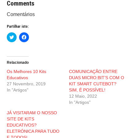
Comments
Comentários
Partilhar isto:
C
C
l
l
i
i
c
c
k
k
t
t
o
o
Relacionado
s
s
h
h
Os Melhores 10 Kits
COMUNICAÇÃO ENTRE
a
a
r
r
Educativos
DUAS MICRO:BIT’S COM O
e
e
27 Novembro, 2019
KIT SMART CUTEBOT?
o
o
n
n
In "Artigos"
SIM, É POSSÍVEL!
T
F
w
a
12 Maio, 2022
i
c
In "Artigos"
t
e
t
b
e
o
JÁ VISITARAM O NOSSO
r
o
SITE DE KITS
(
k
O
(
EDUCATIVOS?
p
O
ELETRÓNICA PARA TUDO
e
p
n
e
E TODOS!