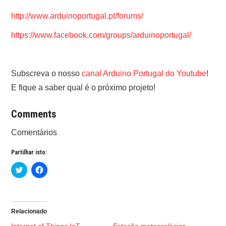
http://www.arduinoportugal.pt/forums/
https://www.facebook.com/groups/arduinoportugal/
Subscreva o nosso
canal Arduino Portugal do Youtube
!
E fique a saber qual é o próximo projeto!
Comments
Comentários
Partilhar isto:
C
C
l
l
i
i
c
c
k
k
t
t
o
o
Relacionado
s
s
h
h
Internet of Things IoT –
Estação meteorológica