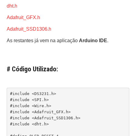
dht.h
Adafruit_GFX.h
Adafruit_SSD1306.h
As restantes já vem na aplicação
Arduino IDE
.
# Código Utilizado:
#include <DS3231.h>

#include <SPI.h>

#include <Wire.h>

#include <Adafruit_GFX.h>

#include <Adafruit_SSD1306.h>

#include <dht.h>
