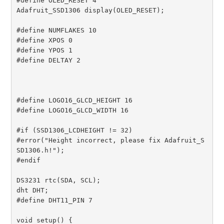
#define OLED_RESET 4

Adafruit_SSD1306 display(OLED_RESET);

#define NUMFLAKES 10

#define XPOS 0

#define YPOS 1

#define DELTAY 2

#define LOGO16_GLCD_HEIGHT 16

#define LOGO16_GLCD_WIDTH 16

#if (SSD1306_LCDHEIGHT != 32)

#error("Height incorrect, please fix Adafruit_S
SD1306.h!");

#endif

DS3231 rtc(SDA, SCL);

dht DHT;

#define DHT11_PIN 7

void setup() {
