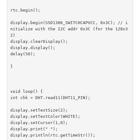
rtc.begin();

display.begin(SSD1306_SWITCHCAPVCC, 0x3C); // i
nitialize with the I2C addr 0x3C (for the 128x3
2)

display.clearDisplay();

display.display();

delay(50);

}

void loop() {

int chk = DHT.read11(DHT11_PIN);

display.setTextSize(2);

display.setTextColor(WHITE);

display.setCursor(1,0);

display.print(" ");

display.println(rtc.getTimeStr());
