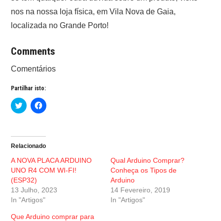
nos na nossa loja física, em Vila Nova de Gaia,
localizada no Grande Porto!
Comments
Comentários
Partilhar isto:
C
C
l
l
i
i
c
c
k
k
t
t
o
o
Relacionado
s
s
h
h
A NOVA PLACA ARDUINO
Qual Arduino Comprar?
a
a
r
r
UNO R4 COM WI-FI!
Conheça os Tipos de
e
e
(ESP32)
Arduino
o
o
n
n
13 Julho, 2023
14 Fevereiro, 2019
T
F
In "Artigos"
w
a
In "Artigos"
i
c
t
e
Que Arduino comprar para
t
b