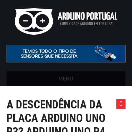
MENU
INÍCIO
A DESCENDÊNCIA DA
0
ARTIGOS
PLACA ARDUINO UNO
VIDEOS
R3? ARDUINO UNO R4