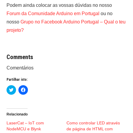
Podem ainda colocar as vossas dúvidas no nosso
Forum da Comunidade Arduino em Portugal
ou no
nosso
Grupo no Facebook Arduino Portugal – Qual o teu
projeto?
Comments
Comentários
Partilhar isto:
C
C
l
l
i
i
c
c
k
k
t
t
o
o
Relacionado
s
s
h
h
LaserCat – IoT com
Como controlar LED através
a
a
r
r
NodeMCU e Blynk
de página de HTML com
e
e