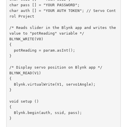
char pass [] = "YOUR PASSWORD";

char auth [] = "YOUR AUTH TOKEN"; // Servo Cont
rol Project

/* Reads slider in the Blynk app and writes the 
value to "potReading" variable */

BLYNK_WRITE(V0) 

{

  potReading = param.asInt();

}

/* Display servo position on Blynk app */

BLYNK_READ(V1) 

{

  Blynk.virtualWrite(V1, servo1Angle);

}

void setup () 

{

  Blynk.begin(auth, ssid, pass);

}
