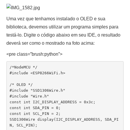
Uma vez que tenhamos instalado o OLED e sua
biblioteca, devemos utilizar um programa simples para
testá-lo. Digite o código abaixo em seu IDE, o resultado
deverá ser como o mostrado na foto acima:
<pre class=”brush:python”>
/*NodeMCU */

#include <ESP8266WiFi.h>

/* OLED */

#include "SSD1306Wire.h"

#include "Wire.h"

const int I2C_DISPLAY_ADDRESS = 0x3c;

const int SDA_PIN = 0;

const int SCL_PIN = 2;

SSD1306Wire display(I2C_DISPLAY_ADDRESS, SDA_PI
N, SCL_PIN);
