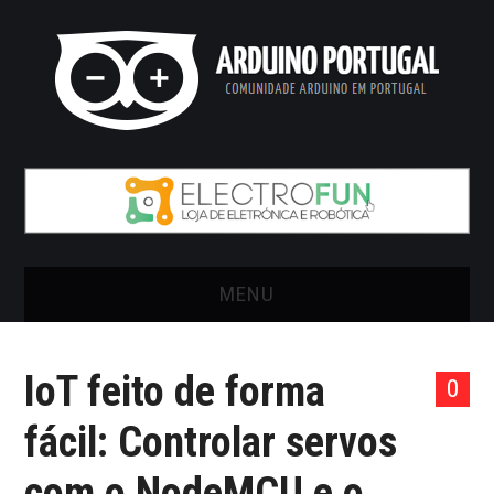
MENU
INÍCIO
IoT feito de forma
0
ARTIGOS
fácil: Controlar servos
VIDEOS
com o NodeMCU e o