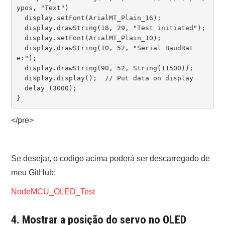
ypos, "Text")

  display.setFont(ArialMT_Plain_16);

  display.drawString(18, 29, "Test initiated");

  display.setFont(ArialMT_Plain_10);

  display.drawString(10, 52, "Serial BaudRat
e:");

  display.drawString(90, 52, String(11500));

  display.display();  // Put data on display

  delay (3000);

}
</pre>
Se desejar, o codigo acima poderá ser descarregado de
meu GitHub:
NodeMCU_OLED_Test
4. Mostrar a posição do servo no OLED