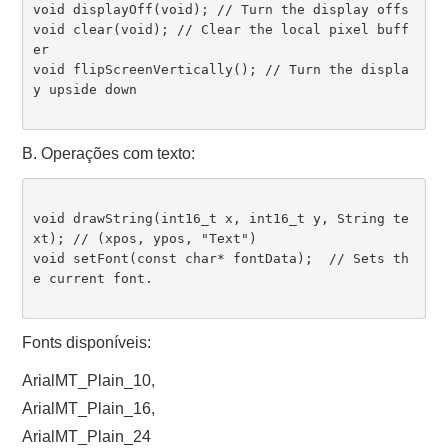
void displayOff(void); // Turn the display offs

void clear(void); // Clear the local pixel buff
er

void flipScreenVertically(); // Turn the displa
y upside down

B. Operações com texto:
void drawString(int16_t x, int16_t y, String te
xt); // (xpos, ypos, "Text")

void setFont(const char* fontData);  // Sets th
e current font.

Fonts disponíveis:
ArialMT_Plain_10,
ArialMT_Plain_16,
ArialMT_Plain_24