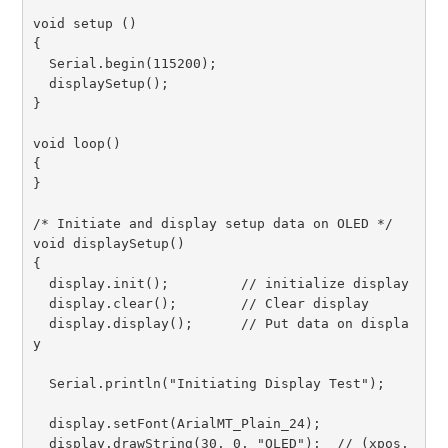
void setup () 

{

  Serial.begin(115200); 

  displaySetup();

}

void loop() 

{ 

}

/* Initiate and display setup data on OLED */

void displaySetup()

{

  display.init();         // initialize display

  display.clear();        // Clear display

  display.display();      // Put data on displa
y

  Serial.println("Initiating Display Test");

  display.setFont(ArialMT_Plain_24);

  display.drawString(30, 0, "OLED");  // (xpos, 